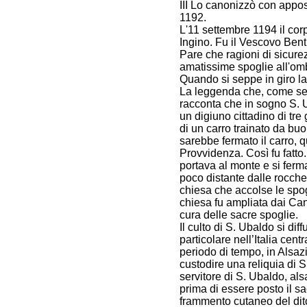
III Lo canonizzò con appos
1192.
L'11 settembre 1194 il cor
Ingino. Fu il Vescovo Ben
Pare che ragioni di sicure
amatissime spoglie all'om
Quando si seppe in giro la 
La leggenda che, come sem
racconta che in sogno S. 
un digiuno cittadino di tre 
di un carro trainato da buoi
sarebbe fermato il carro, q
Provvidenza. Così fu fatto
portava al monte e si fer
poco distante dalle rocche
chiesa che accolse le spogl
chiesa fu ampliata dai Ca
cura delle sacre spoglie.
Il culto di S. Ubaldo si dif
particolare nell’Italia cen
periodo di tempo, in Alsazi
custodire una reliquia di 
servitore di S. Ubaldo, als
prima di essere posto il s
frammento cutaneo del dit