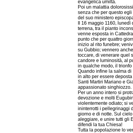
evangelica umiltà.
Poi un malattia dolorosiss
senza che per questo egli
del suo ministero episcopa
Il 16 maggio 1160, lunedì 
terrena, tra il pianto inco
venne esposta in Cattedral
punto che per quattro giorn
inizio al rito funebre; ven
su Gubbio; vennero anche 
toccare, di venerare quel
candore e luminosità, al pu
in qualche modo, il trionfo 
Quando infine la salma di 
in alto per essere deposta
Santi Martiri Mariano e Gi
appassionato singhiozzo.
Per un anno intero si protr
devozione e molti Eugubin
violentemente odiato; si ve
ininterrotti i pellegrinaggi
giorno e di notte. Sul cie
aleggiare, e unire tutti gli
difendi la tua Chiesa!
Tutta la popolazione lo v