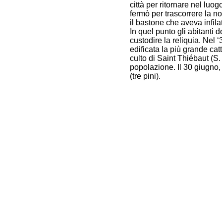
città per ritornare nel luog
fermò per trascorrere la no
il bastone che aveva infila
In quel punto gli abitanti 
custodire la reliquia. Nel 
edificata la più grande cat
culto di Saint Thiébaut (S.
popolazione. Il 30 giugno,
(tre pini).