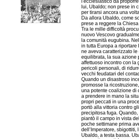
l'ecclesiastico da proporr
lui, Ubaldo; non prese in 
per tirarsi ancora una volt
Da allora Ubaldo, come scr
prese a reggere la Chiesa
Tra le mille difficoltà proc
nuovo Vescovo gradualmente
la comunità eugubina. Nel
in tutta Europa a riportare
ne aveva caratterizzato le
equilibrata, la sua azione 
affettuoso incontro con la
pericoli personali, di ridur
vecchi feudatari del contad
Quando un disastroso ince
promosse la ricostruzione,
una potente coalizione di c
a prendere in mano la situa
propri peccati in una proces
portò alla vittoria contro g
precipitosa fuga. Quando,
piantò il campo in vista d
poche settimane prima ave
dell’Imperatore, sbigottiti
Ubaldo, a testa bassa. Ub